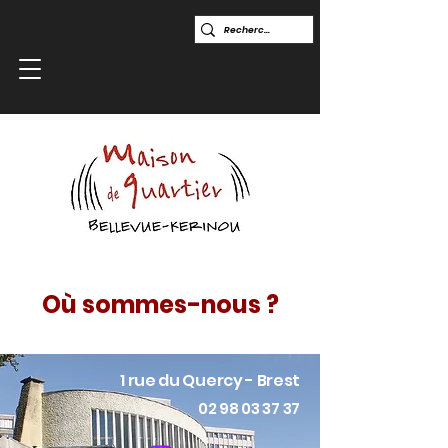
Où sommes-nous ?
1 rue du Quercy - Brest
02 98 03 37 37