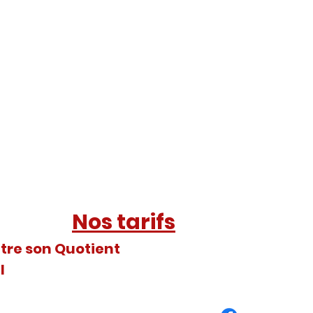
VEIL MUSICAL
Nos tarifs
tre son Quotient
l
 29231 BREST Cedex -
N° de Siret : 315 013 078 000 11